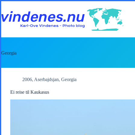
Skip
to
content
Georgia
2006
,
Aserbajdsjan
,
Georgia
Ei reise til Kaukasus