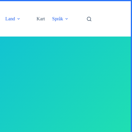
Land
Kart
Språk