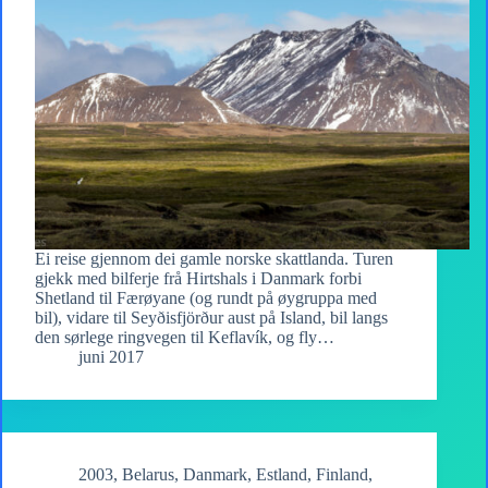
Ei reise gjennom dei gamle norske skattlanda. Turen
gjekk med bilferje frå Hirtshals i Danmark forbi
Shetland til Færøyane (og rundt på øygruppa med
bil), vidare til Seyðisfjörður aust på Island, bil langs
den sørlege ringvegen til Keflavík, og fly…
juni 2017
2003
,
Belarus
,
Danmark
,
Estland
,
Finland
,