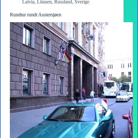
Latvia
,
Litauen
,
Russland
,
Sverige
Rundtur rundt Austersjøen