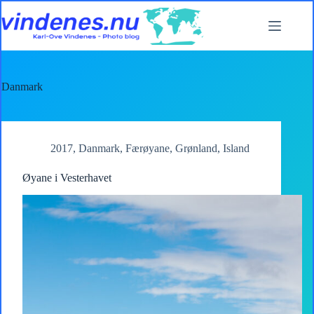
Skip
to
content
Danmark
2017
,
Danmark
,
Færøyane
,
Grønland
,
Island
Øyane i Vesterhavet