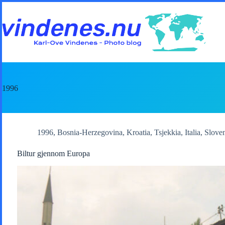
Skip
to
content
1996
1996
,
Bosnia-Herzegovina
,
Kroatia
,
Tsjekkia
,
Italia
,
Slove
Biltur gjennom Europa