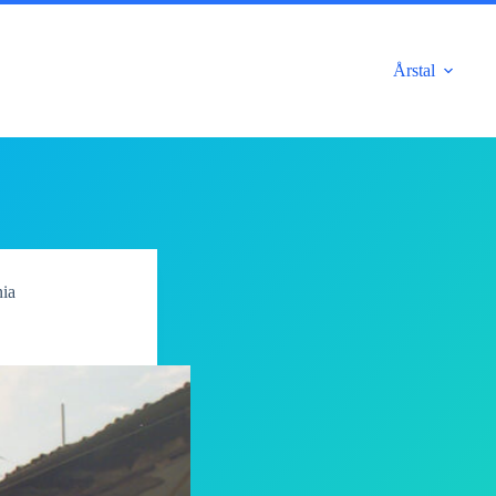
Årstal
nia