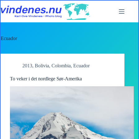
Skip
to
content
Ecuador
2013
,
Bolivia
,
Colombia
,
Ecuador
To veker i det nordlege Sør-Amerika