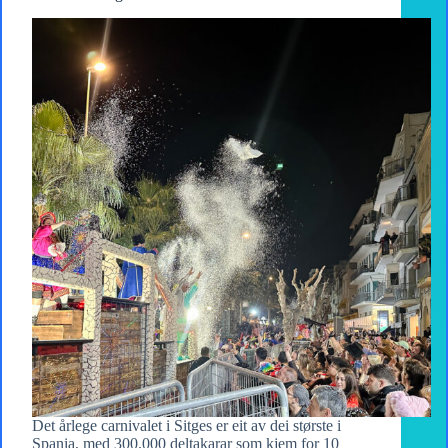
Det årlege carnivalet i Sitges er eit av dei største i
Spania, med 300.000 deltakarar som kjem for 10